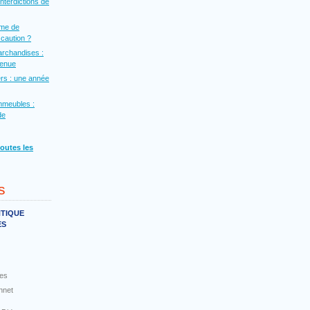
interdictions de
rme de
a caution ?
archandises :
venue
rs : une année
mmeubles :
de
toutes les
s
NTIQUE
ES
es
nnet