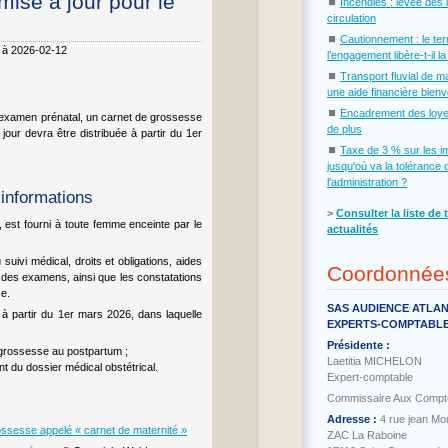
mise à jour pour le
⏹
Incendies : levée des 
circulation
⏹
Cautionnement : le te
6 à 2026-02-12
l’engagement libère-t-il l
⏹
Transport fluvial de m
une aide financière bien
⏹
Encadrement des loye
r examen prénatal, un carnet de grossesse
de plus
jour devra être distribuée à partir du 1er
⏹
Taxe de 3 % sur les i
jusqu'où va la tolérance 
l'administration ?
 informations
˃
Consulter la liste de 
 est fourni à toute femme enceinte par le
actualités
uivi médical, droits et obligations, aides
Coordonnée
 des examens, ainsi que les constatations
se.
SAS AUDIENCE ATLA
e à partir du 1er mars 2026, dans laquelle
EXPERTS-COMPTABL
Présidente :
a grossesse au postpartum ;
Laetitia MICHELON
t du dossier médical obstétrical.
Expert-comptable
Commissaire Aux Compt
Adresse :
4 rue jean Mo
ossesse appelé « carnet de maternité »
ZAC La Raboine