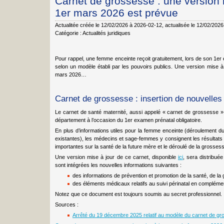
Carnet de grossesse : une version 
1er mars 2026 est prévue
Actualitée créée le 12/02/2026 à 2026-02-12
, actualisée le 12/02/202
Catégorie :
Actualités juridiques
Pour rappel, une femme enceinte reçoit gratuitement, lors de son 1e
selon un modèle établi par les pouvoirs publics. Une version mise à 
mars 2026…
Carnet de grossesse : insertion de nouvelles
Le carnet de santé maternité, aussi appelé « carnet de grossesse »,
département à l’occasion du 1er examen prénatal obligatoire.
En plus d’informations utiles pour la femme enceinte (déroulement du s
existantes), les médecins et sage-femmes y consignent les résultats
importantes sur la santé de la future mère et le déroulé de la grosses
Une version mise à jour de ce carnet, disponible
ici
, sera distribué
sont intégrées les nouvelles informations suivantes :
des informations de prévention et promotion de la santé, de l
des éléments médicaux relatifs au suivi périnatal en complémen
Notez que ce document est toujours soumis au secret professionnel.
Sources :
Arrêté du 19 décembre 2025 relatif au modèle du carnet de gr