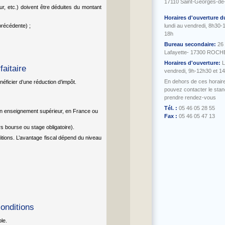
17110 Saint-Georges-de
ur, etc.) doivent être déduites du montant
Horaires d'ouverture d
précédente) ;
lundi au vendredi, 8h30-
18h
Bureau secondaire:
26
Lafayette- 17300 ROC
Horaires d'ouverture:
L
faitaire
vendredi, 9h-12h30 et 1
En dehors de ces horair
éficier d’une réduction d’impôt.
pouvez contacter le sta
prendre rendez-vous
Tél. :
05 46 05 28 55
en enseignement supérieur, en France ou
Fax :
05 46 05 47 13
s bourse ou stage obligatoire).
itions. L’avantage fiscal dépend du niveau
onditions
le.