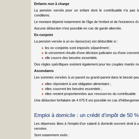
Enfants non à charge
La pension versée pour un enfant dont le contribuable n’a pas la
conditions.
Le montant dépend notamment de l’âge de l’enfant et de l’existence d’u
Aucune déduction n’est possible en cas de garde alternée.
Ex-conjoint
La pension versée à un ex-époux(se) est déductible si :
les ex-conjoints sont imposés séparément ;
le versement résulte d’une décision judiciaire ou d’une conven
elle couvre des besoins essentiels.
Des règles spécifiques existent également pour les couples mariés m
Ascendants
Les sommes versées à un parent ou grand-parent dans le besoin peuve
elles répondent à une obligation alimentaire ;
elles couvrent les besoins essentiels ;
elles restent proportionnées aux ressources du contribuable.
Une déduction forfaitaire de 4 075 € est possible en cas d’hébergeme
Emploi à domicile : un crédit d’impôt de 50 %
Les dépenses liées à l’emploi d’un salarié à domicile ouvrent droit 
versées.
Sont notamment visés :