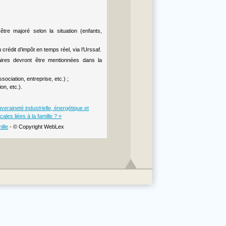
re majoré selon la situation (enfants,
crédit d’impôt en temps réel, via l’Urssaf.
ires devront être mentionnées dans la
ssociation, entreprise, etc.) ;
on, etc.).
veraineté industrielle, énergétique et
ales liées à la famille ? »
ille
- © Copyright WebLex
aw