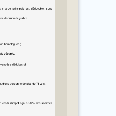
 charge principale est déductible, sous
ne décision de justice.
tion homologuée ;
ais séparés.
nt être déduites si :
nt d’une personne de plus de 75 ans.
à un crédit d’impôt égal à 50 % des sommes