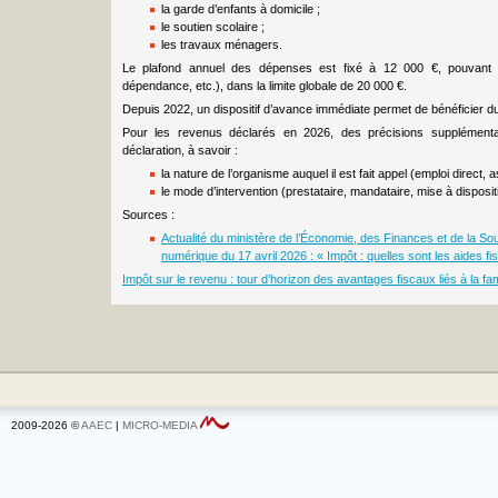
la garde d’enfants à domicile ;
le soutien scolaire ;
les travaux ménagers.
Le plafond annuel des dépenses est fixé à 12 000 €, pouvant êt
dépendance, etc.), dans la limite globale de 20 000 €.
Depuis 2022, un dispositif d’avance immédiate permet de bénéficier du 
Pour les revenus déclarés en 2026, des précisions supplémenta
déclaration, à savoir :
la nature de l’organisme auquel il est fait appel (emploi direct, a
le mode d’intervention (prestataire, mandataire, mise à dispositi
Sources :
Actualité du ministère de l’Économie, des Finances et de la Sou
numérique du 17 avril 2026 : « Impôt : quelles sont les aides fisc
Impôt sur le revenu : tour d’horizon des avantages fiscaux liés à la fam
2009-2026 ©
AAEC
|
MICRO-MEDIA
Cookie Consent plugin for the EU cookie l