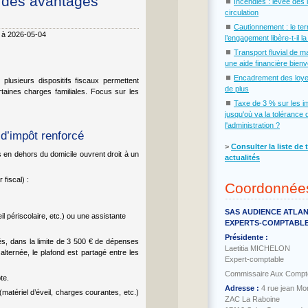
n des avantages
⏹
Incendies : levée des 
circulation
⏹
Cautionnement : le te
6 à 2026-05-04
l’engagement libère-t-il l
⏹
Transport fluvial de m
une aide financière bien
⏹
Encadrement des loye
plusieurs dispositifs fiscaux permettent
de plus
rtaines charges familiales. Focus sur les
⏹
Taxe de 3 % sur les i
jusqu'où va la tolérance 
l'administration ?
 d’impôt renforcé
˃
Consulter la liste de 
en dehors du domicile ouvrent droit à un
actualités
 fiscal) :
Coordonnée
SAS AUDIENCE ATLA
l périscolaire, etc.) ou une assistante
EXPERTS-COMPTABL
Présidente :
és, dans la limite de 3 500 € de dépenses
Laetitia MICHELON
lternée, le plafond est partagé entre les
Expert-comptable
Commissaire Aux Compt
te.
Adresse :
4 rue jean Mo
matériel d’éveil, charges courantes, etc.)
ZAC La Raboine