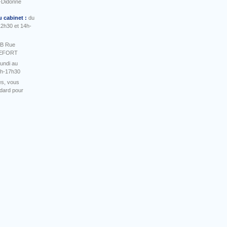
-Didonne
u cabinet :
du
12h30 et 14h-
 B Rue
HEFORT
undi au
4h-17h30
es, vous
ndard pour