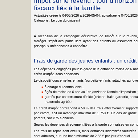
Impôt sur le revenu : tour d’horizo
fiscaux liés à la famille
Actualitée créée le 04/05/2026 à 2026-05-04
, actualisée le 04/05/202
Catégorie :
Le coin du dirigeant
À l’occasion de la campagne déclarative de l’impôt sur le revenu, 
d’alléger l’impôt des particuliers ayant des enfants ou assumant ce
principaux mécanismes à connaître…
Frais de garde des jeunes enfants : un crédit
Les dépenses engagées pour la garde d’un enfant de moins de 6 ans 
crédit d’impôt, sous conditions.
Le dispositif concerne les enfants (ou petits-enfants rattachés au foyer
à charge du contribuable ;
âgés de moins de 6 ans au 1er janvier de l’année d’imposition ;
gardés par une structure dédiée (crèche, halte-garderie, accuei
maternelle agréée.
Le crédit d’impôt correspond à 50 % des frais effectivement support
par enfant, soit un avantage maximal de 1 750 €. En cas de garde a
parents, soit 875 € chacun.
Seules les dépenses directement liées à la garde sont prises en comp
Les frais de repas sont exclus, mais certaines indemnités facturées (
sont admises, sur une base minimale de 2,65 € par jour d’accueil.