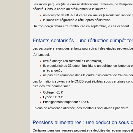
Les aides perçues (de la caisse d’allocations familiales, de l’employe
déclaré. Dans le cadre du prélèvement à la source :
un acompte de 60 % est versé en janvier (calculé sur l’année 
le solde est régularisé à l’été, après déclaration.
Un trop-perçu devra être remboursé en septembre, le cas échéant.
Enfants scolarisés : une réduction d’impôt for
Les particuliers ayant des enfants poursuivant des études peuvent bén
L’enfant doit :
être à charge (ou rattaché s’il est majeur) ;
être scolarisé au 31 décembre (dans un collège, un lycée ou 
à l’étranger) ;
ne pas être rémunéré dans le cadre d’un contrat de travail (hor
Les formations suivies via le CNED sont éligibles sous certaines cond
d’études fixé comme suit :
Collège : 61 € ;
Lycée : 153 € ;
Enseignement supérieur : 183 €.
En cas de résidence alternée, ces montants sont divisés par deux.
Pensions alimentaires : une déduction sous c
Certaines pensions versées peuvent être déduites du revenu imposab