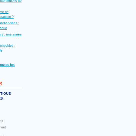
interdictions de
rme de
a caution ?
archandises :
venue
rs : une année
mmeubles :
de
toutes les
s
NTIQUE
ES
es
nnet