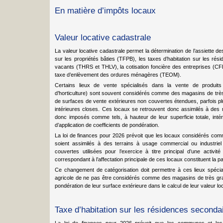
En matière d’impôts locaux
Valeur locative cadastrale
La valeur locative cadastrale permet la détermination de l’assiette de
sur les propriétés bâties (TFPB), les taxes d’habitation sur les ré
vacants (THRS et THLV), la cotisation foncière des entreprises (C
taxe d’enlèvement des ordures ménagères (TEOM).
Certains lieux de vente spécialisés dans la vente de produits
d’horticulture) sont souvent considérés comme des magasins de très
de surfaces de vente extérieures non couvertes étendues, parfois p
intérieures closes. Ces locaux se retrouvent donc assimilés à des
donc imposés comme tels, à hauteur de leur superficie totale, inté
d’application de coefficients de pondération.
La loi de finances pour 2026 prévoit que les locaux considérés co
soient assimilés à des terrains à usage commercial ou industriel
couvertes utilisées pour l’exercice à titre principal d’une activit
correspondant à l’affectation principale de ces locaux constituent la par
Ce changement de catégorisation doit permettre à ces lieux spécial
agricole de ne pas être considérés comme des magasins de très gran
pondération de leur surface extérieure dans le calcul de leur valeur lo
Taxe d’habitation sur les résidences seconda
La loi de finances pour 2026 prévoit que les communes et les 