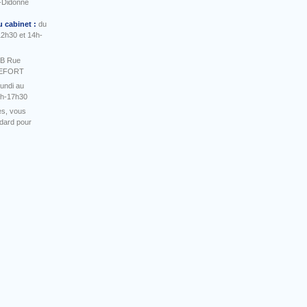
-Didonne
u cabinet :
du
12h30 et 14h-
 B Rue
HEFORT
undi au
4h-17h30
es, vous
ndard pour