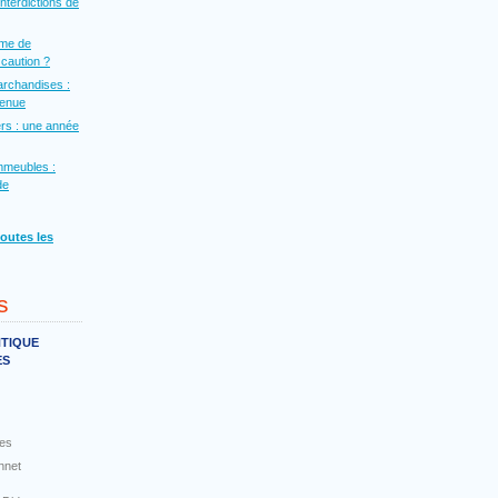
interdictions de
rme de
a caution ?
archandises :
venue
rs : une année
mmeubles :
de
toutes les
s
NTIQUE
ES
es
nnet