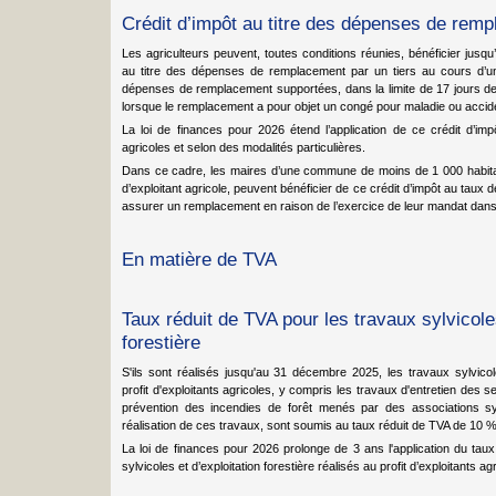
Crédit d’impôt au titre des dépenses de remp
Les agriculteurs peuvent, toutes conditions réunies, bénéficier jusq
au titre des dépenses de remplacement par un tiers au cours d’
dépenses de remplacement supportées, dans la limite de 17 jours 
lorsque le remplacement a pour objet un congé pour maladie ou acciden
La loi de finances pour 2026 étend l’application de ce crédit d’imp
agricoles et selon des modalités particulières.
Dans ce cadre, les maires d’une commune de moins de 1 000 habitants
d’exploitant agricole, peuvent bénéficier de ce crédit d’impôt au ta
assurer un remplacement en raison de l’exercice de leur mandat dans l
En matière de TVA
Taux réduit de TVA pour les travaux sylvicoles
forestière
S'ils sont réalisés jusqu'au 31 décembre 2025, les travaux sylvicole
profit d'exploitants agricoles, y compris les travaux d'entretien des s
prévention des incendies de forêt menés par des associations sy
réalisation de ces travaux, sont soumis au taux réduit de TVA de 10 %
La loi de finances pour 2026 prolonge de 3 ans l'application du ta
sylvicoles et d’exploitation forestière réalisés au profit d’exploitants 