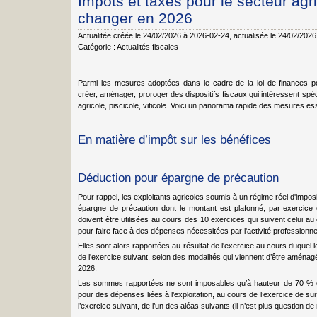
Impôts et taxes pour le secteur agri
changer en 2026
Actualitée créée le 24/02/2026 à 2026-02-24
, actualisée le 24/02/202
Catégorie :
Actualités fiscales
Parmi les mesures adoptées dans le cadre de la loi de finances po
créer, aménager, proroger des dispositifs fiscaux qui intéressent sp
agricole, piscicole, viticole. Voici un panorama rapide des mesures ess
En matière d’impôt sur les bénéfices
Déduction pour épargne de précaution
Pour rappel, les exploitants agricoles soumis à un régime réel d'impos
épargne de précaution dont le montant est plafonné, par exercic
doivent être utilisées au cours des 10 exercices qui suivent celui au
pour faire face à des dépenses nécessitées par l'activité professionnel
Elles sont alors rapportées au résultat de l'exercice au cours duquel le
de l'exercice suivant, selon des modalités qui viennent d’être aménag
2026.
Les sommes rapportées ne sont imposables qu’à hauteur de 70 % de 
pour des dépenses liées à l’exploitation, au cours de l’exercice de su
l’exercice suivant, de l’un des aléas suivants (il n’est plus question de