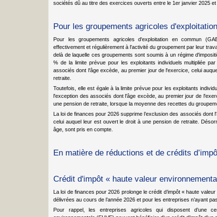
sociétés dû au titre des exercices ouverts entre le 1er janvier 2025 e
Pour les groupements agricoles d'exploitati
Pour les groupements agricoles d'exploitation en commun (GAE
effectivement et régulièrement à l'activité du groupement par leur tra
delà de laquelle ces groupements sont soumis à un régime d'impositio
% de la limite prévue pour les exploitants individuels multipliée pa
associés dont l'âge excède, au premier jour de l'exercice, celui auque
retraite.
Toutefois, elle est égale à la limite prévue pour les exploitants indivi
l'exception des associés dont l'âge excède, au premier jour de l'exerci
une pension de retraite, lorsque la moyenne des recettes du groupeme
La loi de finances pour 2026 supprime l’exclusion des associés dont l'
celui auquel leur est ouvert le droit à une pension de retraite. Désor
âge, sont pris en compte.
En matière de réductions et de crédits d’impô
Crédit d'impôt « haute valeur environnementa
La loi de finances pour 2026 prolonge le crédit d’impôt « haute valeur
délivrées au cours de l’année 2026 et pour les entreprises n’ayant pa
Pour rappel, les entreprises agricoles qui disposent d’une cert