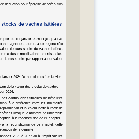
 de déduction pour épargne de précaution
 stocks de vaches laitières
compter du 1er janvier 2025 et jusqu’au 31
itants agricoles soumis à un régime réel
valeur de leurs stocks de vaches laitières
comme des immobilisations amortissables,
leur de ces stocks par rapport à leur valeur
r janvier 2024 (et non plus du 1er janvier
tion de la valeur des stocks de vaches
pour 2024.
 des contribuables titulaires de bénéfices
dant à la différence entre les indemnités
production et la valeur nette à l’actif de
énéfices lorsque le montant de l’indemnité
ption, à la reconstitution de ce cheptel.
 à la reconstitution de ce cheptel, cette
rception de l’indemnité.
s années 2025 à 2027 ou à l’impôt sur les