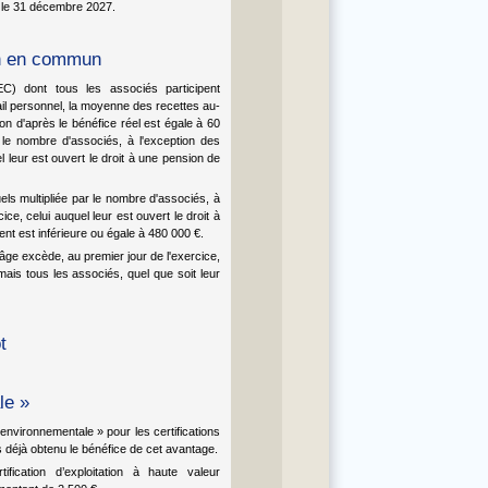
t le 31 décembre 2027.
on en commun
C) dont tous les associés participent
vail personnel, la moyenne des recettes au-
n d'après le bénéfice réel est égale à 60
r le nombre d'associés, à l'exception des
l leur est ouvert le droit à une pension de
duels multipliée par le nombre d'associés, à
ce, celui auquel leur est ouvert le droit à
nt est inférieure ou égale à 480 000 €.
âge excède, au premier jour de l'exercice,
mais tous les associés, quel que soit leur
t
le »
 environnementale » pour les certifications
s déjà obtenu le bénéfice de cet avantage.
ification d’exploitation à haute valeur