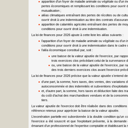
apparition d'un foyer de maladie animale ou végétale ou d'un i
pertes économiques et remplissant les conditions pour ouvrir d
mutualisation ;
aléas climatiques entraînant des pertes de récoltes ou de cultu
ouvrir droit à une indemnisation au titre des contrats d’assuranc
apparition de calamités agricoles entraînant des pertes de mo
conditions pour ouvrir droit à une indemnisation.
La loi de finances pour 2026 ajoute à cette liste les aléas suivants :
l’apparition d’un foyer de maladie animale ou végétale ou d’un 
conditions pour ouvrir droit à une indemnisation dans le cadr
l’aléa économique constitué par, soit :
une baisse de la valeur ajoutée de l’exercice, par rapp
trois exercices clos précédant celui de la survenance de
ou, une baisse de la valeur ajoutée de l’exercice, par 
des trois derniers exercices clos avant l’exercice précé
La loi de finances pour 2026 précise que la valeur ajoutée s’entend de 
d’une part, la somme, hors taxes, des ventes, des variations d’
autoconsommée et des indemnités et subventions d’exploitatio
et, d’autre part, la somme, hors taxes et déduction faite des tr
du coût d’achat des marchandises vendues et de la consomma
tiers.
La valeur ajoutée de l’exercice doit être réalisée dans des conditio
référence retenus pour apprécier la baisse de la valeur ajoutée.
L’exonération partielle est subordonnée à la double condition qu’un 
l’exercice a été souscrit et que l’exploitant présente, à la demande d
émanant d’un professionnel de l’expertise comptable et établissant la r