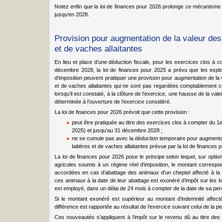
Notez enfin que la loi de finances pour 2026 prolonge ce mécanisme
jusqu’en 2028.
Provision pour augmentation de la valeur des
et de vaches allaitantes
En lieu et place d’une déduction fiscale, pour les exercices clos à 
décembre 2028, la loi de finances pour 2025 a prévu que les explo
d’imposition peuvent pratiquer une provision pour augmentation de la 
et de vaches allaitantes qui ne sont pas regardées comptablement 
lorsqu’il est constaté, à la clôture de l’exercice, une hausse de la va
déterminée à l’ouverture de l’exercice considéré.
La loi de finances pour 2026 prévoit que cette provision :
peut être pratiquée au titre des exercices clos à compter du 1e
2025) et jusqu’au 31 décembre 2028 ;
ne se cumule pas avec la déduction temporaire pour augmenta
laitières et de vaches allaitantes prévue par la loi de finances 
La loi de finances pour 2026 pose le principe selon lequel, sur option
agricoles soumis à un régime réel d'imposition, le montant correspon
accordées en cas d’abattage des animaux d’un cheptel affecté à la re
ces animaux à la date de leur abattage est exonéré d’impôt sur les b
est employé, dans un délai de 24 mois à compter de la date de sa perce
Si le montant exonéré est supérieur au montant d’indemnité affecté
différence est rapportée au résultat de l’exercice suivant celui de la pe
Ces nouveautés s’appliquent à l’impôt sur le revenu dû au titre de