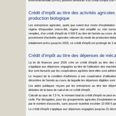
environnementale (EHVE) peuvent bénéficier d’un crédit d’impôt d’un 
Crédit d’impôt au titre des activités agricole
production biologique
Les entreprises agricoles, quels que soient leur mode d'exploitation (
régime d'imposition (micro-BA, régime réel simplifié ou réel norma
remplies, d’un crédit d’impôt de 4 500 € au titre de l’année au cours 
proviennent d’activités agricoles relevant du mode de production biolo
Initialement prévu jusqu’en 2025, ce crédit d’impôt est prolongé de 3 a
Crédit d’impôt au titre des dépenses de mécan
La loi de finances pour 2026 crée un crédit d’impôt au titre des 
s’applique aux dépenses engagées au titre de l’utilisation des machines
leur sont facturés par les coopératives agréées dont elles sont adhér
Le respect de la condition d’adhésion à une coopérative d’utilisatio
décembre de l’année au cours de laquelle les dépenses éligibles son
Les aides publiques reçues par les entreprises au titre des dépen
déduites de la base de calcul de ce crédit d’impôt.
Calculé au taux de 7,5 %, le montant total du crédit d’impôt ne peut e
civile. Par dérogation, pour les groupements agricoles d’exploitation 
par le nombre d’associés, sans pouvoir toutefois excéder 10 000 € par
Le crédit d’impôt s’applique aux dépenses engagées jusqu’au 31 déc