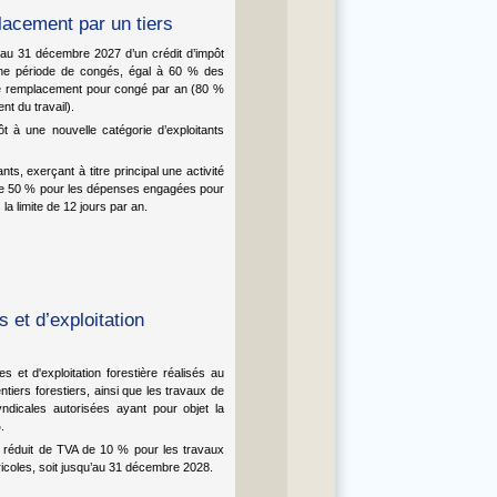
lacement par un tiers
u’au 31 décembre 2027 d’un crédit d’impôt
une période de congés, égal à 60 % des
de remplacement pour congé par an (80 %
t du travail).
ôt à une nouvelle catégorie d’exploitants
, exerçant à titre principal une activité
ux de 50 % pour les dépenses engagées pour
a limite de 12 jours par an.
 et d’exploitation
s et d'exploitation forestière réalisés au
entiers forestiers, ainsi que les travaux de
ndicales autorisées ayant pour objet la
.
ux réduit de TVA de 10 % pour les travaux
agricoles, soit jusqu’au 31 décembre 2028.