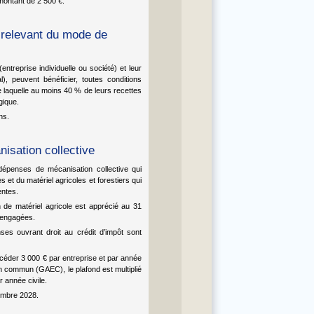
montant de 2 500 €.
s relevant du mode de
entreprise individuelle ou société) et leur
l), peuvent bénéficier, toutes conditions
de laquelle au moins 40 % de leurs recettes
gique.
ns.
isation collective
dépenses de mécanisation collective qui
 et du matériel agricoles et forestiers qui
entes.
n de matériel agricole est apprécié au 31
t engagées.
ses ouvrant droit au crédit d’impôt sont
xcéder 3 000 € par entreprise et par année
en commun (GAEC), le plafond est multiplié
 année civile.
embre 2028.