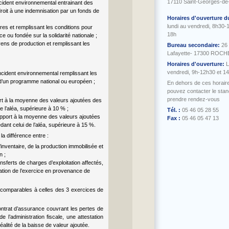
17110 Saint-Georges-de
ncident environnemental entrainant des
roit à une indemnisation par un fonds de
Horaires d'ouverture d
lundi au vendredi, 8h30-
res et remplissant les conditions pour
18h
e ou fondée sur la solidarité nationale ;
yens de production et remplissant les
Bureau secondaire:
26
Lafayette- 17300 ROC
Horaires d'ouverture:
L
vendredi, 9h-12h30 et 1
incident environnemental remplissant les
e d’un programme national ou européen ;
En dehors de ces horair
pouvez contacter le sta
prendre rendez-vous
ort à la moyenne des valeurs ajoutées des
 l’aléa, supérieure à 10 % ;
Tél. :
05 46 05 28 55
rapport à la moyenne des valeurs ajoutées
Fax :
05 46 05 47 13
dant celui de l’aléa, supérieure à 15 %.
la différence entre :
inventaire, de la production immobilisée et
n ;
ansferts de charges d’exploitation affectés,
tion de l’exercice en provenance de
ns comparables à celles des 3 exercices de
contrat d’assurance couvrant les pertes de
e l’administration fiscale, une attestation
éalité de la baisse de valeur ajoutée.