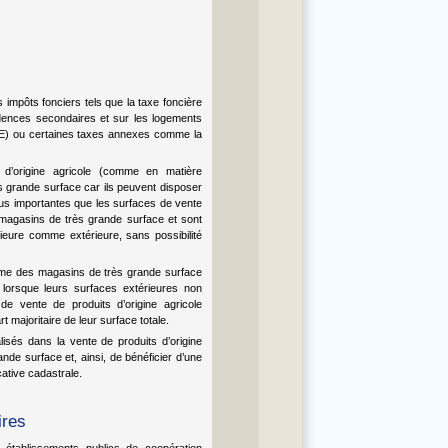
s impôts fonciers tels que la taxe foncière
sidences secondaires et sur les logements
FE) ou certaines taxes annexes comme la
 d’origine agricole (comme en matière
 grande surface car ils peuvent disposer
lus importantes que les surfaces de vente
 magasins de très grande surface et sont
rieure comme extérieure, sans possibilité
mme des magasins de très grande surface
 lorsque leurs surfaces extérieures non
é de vente de produits d’origine agricole
t majoritaire de leur surface totale.
isés dans la vente de produits d’origine
de surface et, ainsi, de bénéficier d’une
cative cadastrale.
ires
établissements publics de coopération