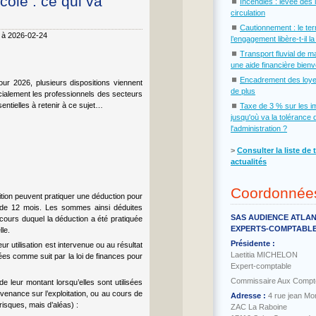
cole : ce qui va
⏹
Incendies : levée des 
circulation
⏹
Cautionnement : le te
6 à 2026-02-24
l’engagement libère-t-il l
⏹
Transport fluvial de m
une aide financière bien
⏹
Encadrement des loye
ur 2026, plusieurs dispositions viennent
de plus
écialement les professionnels des secteurs
entielles à retenir à ce sujet…
⏹
Taxe de 3 % sur les i
jusqu'où va la tolérance 
l'administration ?
˃
Consulter la liste de 
actualités
Coordonnée
ition peuvent pratiquer une déduction pour
e de 12 mois. Les sommes ainsi déduites
SAS AUDIENCE ATLA
 cours duquel la déduction a été pratiquée
EXPERTS-COMPTABL
le.
Présidente :
ur utilisation est intervenue ou au résultat
Laetitia MICHELON
ées comme suit par la loi de finances pour
Expert-comptable
Commissaire Aux Compt
leur montant lorsqu’elles sont utilisées
rvenance sur l’exploitation, ou au cours de
Adresse :
4 rue jean Mo
 risques, mais d’aléas) :
ZAC La Raboine