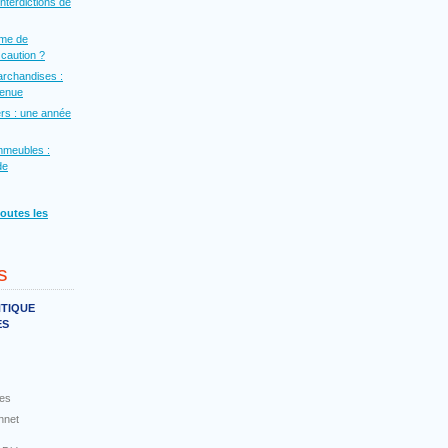
interdictions de
rme de
a caution ?
archandises :
venue
rs : une année
mmeubles :
de
toutes les
s
NTIQUE
ES
es
nnet