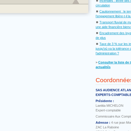
⏹
Incendies : levée des 
circulation
⏹
Cautionnement : le te
l’engagement libère-t-il l
⏹
Transport fluvial de m
une aide financière bien
⏹
Encadrement des loye
de plus
⏹
Taxe de 3 % sur les i
jusqu'où va la tolérance 
l'administration ?
˃
Consulter la liste de 
actualités
Coordonnée
SAS AUDIENCE ATLA
EXPERTS-COMPTABL
Présidente :
Laetitia MICHELON
Expert-comptable
Commissaire Aux Compt
Adresse :
4 rue jean Mo
ZAC La Raboine