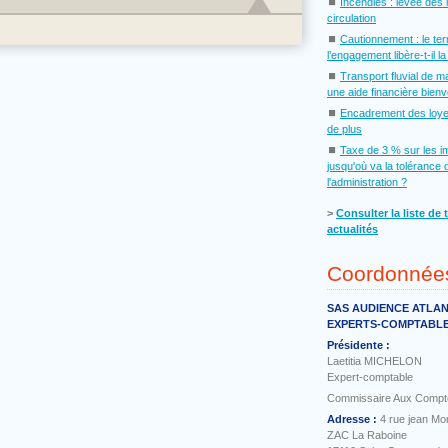
⏹
Incendies : levée des 
circulation
⏹
Cautionnement : le te
l’engagement libère-t-il l
⏹
Transport fluvial de m
une aide financière bien
⏹
Encadrement des loye
de plus
⏹
Taxe de 3 % sur les i
jusqu'où va la tolérance 
l'administration ?
˃
Consulter la liste de 
actualités
Coordonnée
SAS AUDIENCE ATLA
EXPERTS-COMPTABL
Présidente :
Laetitia MICHELON
Expert-comptable
Commissaire Aux Compt
Adresse :
4 rue jean Mo
ZAC La Raboine