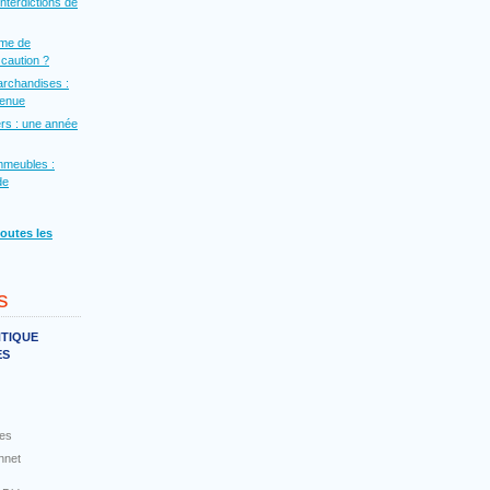
interdictions de
rme de
a caution ?
archandises :
venue
rs : une année
mmeubles :
de
toutes les
s
NTIQUE
ES
es
nnet