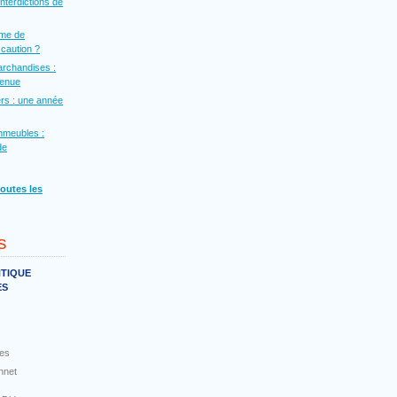
interdictions de
rme de
a caution ?
archandises :
venue
rs : une année
mmeubles :
de
toutes les
s
NTIQUE
ES
es
nnet