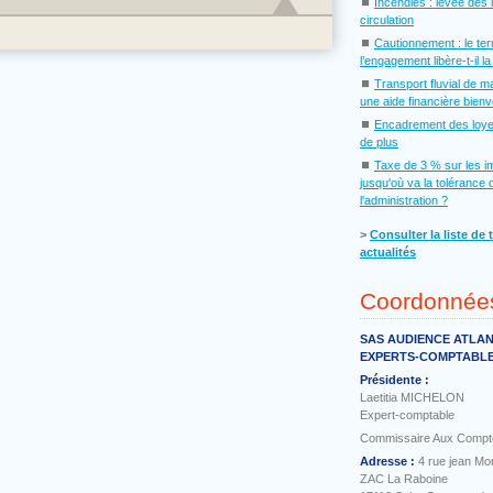
⏹
Incendies : levée des 
circulation
⏹
Cautionnement : le te
l’engagement libère-t-il l
⏹
Transport fluvial de m
une aide financière bien
⏹
Encadrement des loye
de plus
⏹
Taxe de 3 % sur les i
jusqu'où va la tolérance 
l'administration ?
˃
Consulter la liste de 
actualités
Coordonnée
SAS AUDIENCE ATLA
EXPERTS-COMPTABL
Présidente :
Laetitia MICHELON
Expert-comptable
Commissaire Aux Compt
Adresse :
4 rue jean Mo
ZAC La Raboine