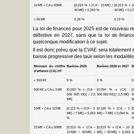
10 M€ < CA ≤ 50M€
[0,019 % × (CA – 10 M€) /
[0,013 % × (
40 M€] + 0,263 %
40 M€] + 0,1
> 50 M€
0,28 %
0,19 %
La loi de finances pour 2025 est de nouveau r
définitive en 2027, sans que la loi de finan
quelconque modification à ce sujet.
Il est donc prévu que la CVAE sera totalement
baisse progressive des taux selon les modalités
Montant du chiffre
Barème 2025
Barème 2026 et 2027
B
d’affaires (CA) HT
< 500 K€
0 %
0 %
0
500 K€ ≤ CA ≤ 3 M€
[0,063 % x (CA -
[0,094 % x (CA -
[
500 000 K€)] / 2,5
500 000 K€)] / 2,5 M€]
5
M€]
M
3 M€ < CA ≤ 10 M€
[0,113 % × (CA – 3
[0,169 % × (CA – 3
[
M€) / 7 M€] + 0,063
M€) / 7 M€] + 0,094 %
M
%
10 M€ < CA ≤ 50M€
[0,013 % × (CA –
[0,019 % × (CA – 10
[
10 M€) / 40 M€] +
M€) / 40 M€] + 0,263
1