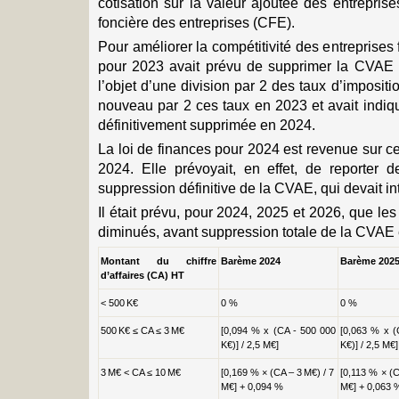
cotisation sur la valeur ajoutée des entrepris
foncière des entreprises (CFE).
Pour améliorer la compétitivité des entreprises 
pour 2023 avait prévu de supprimer la CVAE e
l’objet d’une division par 2 des taux d’impositi
nouveau par 2 ces taux en 2023 et avait indiqu
définitivement supprimée en 2024.
La loi de finances pour 2024 est revenue sur ce
2024. Elle prévoyait, en effet, de reporter 
suppression définitive de la CVAE, qui devait i
Il était prévu, pour 2024, 2025 et 2026, que le
diminués, avant suppression totale de la CVAE
Montant du chiffre
Barème 2024
Barème 202
d’affaires (CA) HT
< 500 K€
0 %
0 %
500 K€ ≤ CA ≤ 3 M€
[0,094 % x (CA - 500 000
[0,063 % x (
K€)] / 2,5 M€]
K€)] / 2,5 M€]
3 M€ < CA ≤ 10 M€
[0,169 % × (CA – 3 M€) / 7
[0,113 % × (C
M€] + 0,094 %
M€] + 0,063 