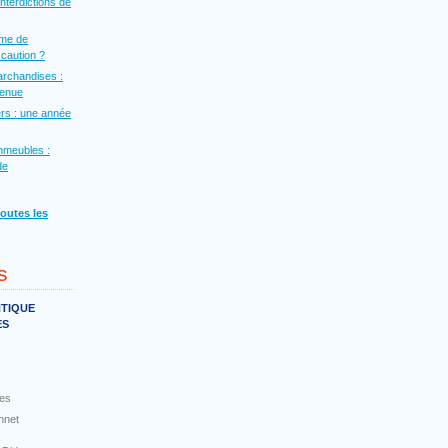
interdictions de
rme de
a caution ?
archandises :
venue
rs : une année
mmeubles :
de
toutes les
s
NTIQUE
ES
es
nnet