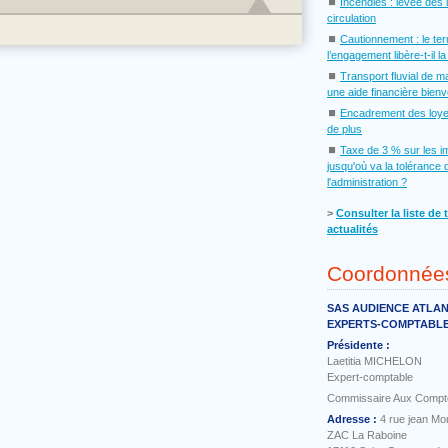
⏹
Incendies : levée des 
circulation
⏹
Cautionnement : le te
l’engagement libère-t-il l
⏹
Transport fluvial de m
une aide financière bien
⏹
Encadrement des loye
de plus
⏹
Taxe de 3 % sur les i
jusqu'où va la tolérance 
l'administration ?
˃
Consulter la liste de 
actualités
Coordonnée
SAS AUDIENCE ATLA
EXPERTS-COMPTABL
Présidente :
Laetitia MICHELON
Expert-comptable
Commissaire Aux Compt
Adresse :
4 rue jean Mo
ZAC La Raboine