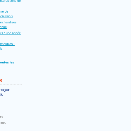
interdictions de
rme de
a caution ?
archandises :
venue
rs : une année
mmeubles :
de
toutes les
s
NTIQUE
ES
es
nnet