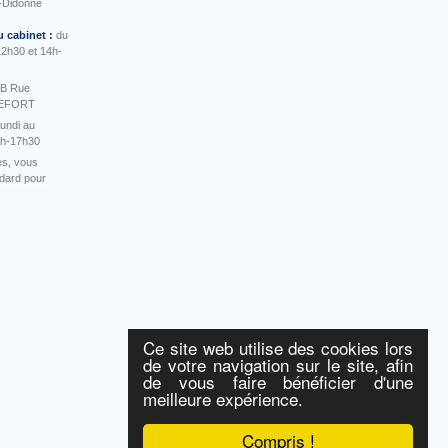
-Didonne
u cabinet :
du
12h30 et 14h-
 B Rue
HEFORT
undi au
4h-17h30
es, vous
ndard pour
Ce site web utilise des cookies lors
de votre navigation sur le site, afin
de vous faire bénéficier d'une
meilleure expérience.
Compris !