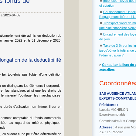
es fonds de
⏹
Incendies : levée des 
circulation
⏹
Cautionnement : le te
6 à 2026-04-09
l’engagement libère-t-il l
⏹
Transport fluvial de m
une aide financière bien
⏹
Encadrement des loye
tionnellement été admis en déduction du
de plus
 1er janvier 2022 et le 31 décembre 2025.
⏹
Taxe de 3 % sur les i
jusqu'où va la tolérance 
l'administration ?
ngation de la déductibilité
˃
Consulter la liste de 
actualités
t toutefois pas l’objet d’une définition
Coordonnée
e en distinguant les éléments incorporels,
 et l’achalandage, ainsi que les droits de
SAS AUDIENCE ATLA
 le matériel, l’outillage, les marchandises,
EXPERTS-COMPTABL
Présidente :
urée d’utilisation non limitée, il est en
Laetitia MICHELON
Expert-comptable
rtissement comptable du fonds commercial
Commissaire Aux Compt
mitée, au regard de critères physiques,
Adresse :
4 rue jean Mo
onds.
ZAC La Raboine
, ou si celle ci ne peut être déterminée de