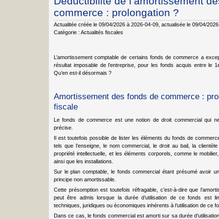
Déductibilité de l’amortissement d
commerce : prolongation ?
Actualitée créée le 09/04/2026 à 2026-04-09
, actualisée le 09/04/202
Catégorie :
Actualités fiscales
L’amortissement comptable de certains fonds de commerce a excep
résultat imposable de l’entreprise, pour les fonds acquis entre le
Qu’en est-il désormais ?
Amortissement des fonds de commerce : prolo
fiscale
Le fonds de commerce est une notion de droit commercial qui ne fai
précise.
Il est toutefois possible de lister les éléments du fonds de commerc
tels que l’enseigne, le nom commercial, le droit au bail, la clientèle
propriété intellectuelle, et les éléments corporels, comme le mobilier,
ainsi que les installations.
Sur le plan comptable, le fonds commercial étant présumé avoir une d
principe non amortissable.
Cette présomption est toutefois réfragable, c’est-à-dire que l’amo
peut être admis lorsque la durée d’utilisation de ce fonds est li
techniques, juridiques ou économiques inhérents à l’utilisation de ce f
Dans ce cas, le fonds commercial est amorti sur sa durée d’utilisation