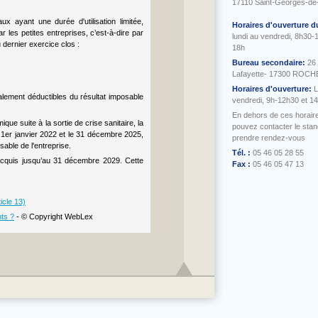
17110 Saint-Georges-de
x ayant une durée d'utilisation limitée,
Horaires d'ouverture d
les petites entreprises, c’est-à-dire par
lundi au vendredi, 8h30-
 dernier exercice clos :
18h
Bureau secondaire:
26
Lafayette- 17300 ROC
Horaires d'ouverture:
L
alement déductibles du résultat imposable
vendredi, 9h-12h30 et 1
En dehors de ces horair
ique suite à la sortie de crise sanitaire, la
pouvez contacter le sta
e 1er janvier 2022 et le 31 décembre 2025,
prendre rendez-vous
able de l'entreprise.
Tél. :
05 46 05 28 55
 acquis jusqu’au 31 décembre 2029. Cette
Fax :
05 46 05 47 13
icle 13)
nts ?
- © Copyright WebLex