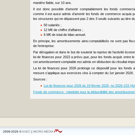
manière fiable, sur 10 ans.
Il est donc possible d'amortir comptablement les fonds commerciau
comme il est aussi admis d’amortir les fonds de commerce acquis par 
les structures qui ne dépassent pas 2 des 3 seuils suivants au titre du
50 salariés ;
12 M€ de chiffre d'affaires ;
6 M€ de total de bilan annuel.
En principe, les amortissements ainsi comptabilisés ne sont pas fisc
de l'entreprise.
Par dérogation et dans le but de soutenir la reprise de l’activité économ
loi de finances pour 2022 a prévu que, pour les fonds acquis entre l
cet amortissement comptable est admis en déduction du résultat impos
La loi de finances pour 2026 prolonge ce dispositif pour les fonds
mesure s’applique aux exercices clos à compter du 1er janvier 2026.
Sources :
Loi de finances pour 2026 du 19 février 2026, no 2026-103 (Art
Fonds de commerce : rebelotte pour la déductibilité des amortisseme
2009-2026 ©
AAEC
|
MICRO-MEDIA