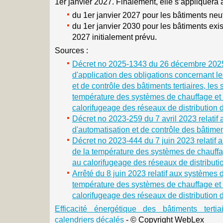
1er janvier 2027. Finalement, elle s’appliquera 
du 1er janvier 2027 pour les bâtiments neuf
du 1er janvier 2030 pour les bâtiments exist
2027 initialement prévu.
Sources :
Décret no 2025-1343 du 26 décembre 2025 
d'application des obligations concernant l
et de contrôle des bâtiments tertiaires, les
température des systèmes de chauffage et d
calorifugeage des réseaux de distribution d
Décret no 2023-259 du 7 avril 2023 relatif
d'automatisation et de contrôle des bâtiment
Décret no 2023-444 du 7 juin 2023 relatif 
de la température des systèmes de chauffag
au calorifugeage des réseaux de distributio
Arrêté du 8 juin 2023 relatif aux systèmes 
température des systèmes de chauffage et 
calorifugeage des réseaux de distribution d
Efficacité énergétique des bâtiments tertia
calendriers décalés
- © Copyright WebLex