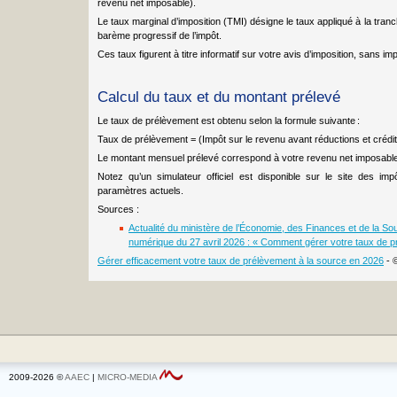
revenu net imposable).
Le taux marginal d’imposition (TMI) désigne le taux appliqué à la tran
barème progressif de l’impôt.
Ces taux figurent à titre informatif sur votre avis d’imposition, sans im
Calcul du taux et du montant prélevé
Le taux de prélèvement est obtenu selon la formule suivante :
Taux de prélèvement = (Impôt sur le revenu avant réductions et crédi
Le montant mensuel prélevé correspond à votre revenu net imposable mu
Notez qu’un simulateur officiel est disponible sur le site des i
paramètres actuels.
Sources :
Actualité du ministère de l’Économie, des Finances et de la Sou
numérique du 27 avril 2026 : « Comment gérer votre taux de p
Gérer efficacement votre taux de prélèvement à la source en 2026
- 
2009-2026 ©
AAEC
|
MICRO-MEDIA