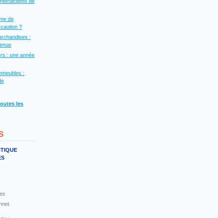
interdictions de
rme de
a caution ?
archandises :
venue
rs : une année
mmeubles :
de
toutes les
s
NTIQUE
ES
es
nnet