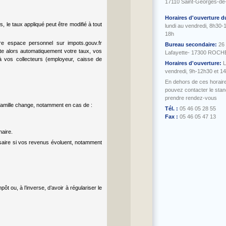
17110 Saint-Georges-de
Horaires d'ouverture d
le taux appliqué peut être modifié à tout
lundi au vendredi, 8h30-
18h
re espace personnel sur impots.gouv.fr
Bureau secondaire:
26
ste alors automatiquement votre taux, vos
Lafayette- 17300 ROC
à vos collecteurs (employeur, caisse de
Horaires d'ouverture:
L
vendredi, 9h-12h30 et 1
En dehors de ces horair
pouvez contacter le sta
prendre rendez-vous
famille change, notamment en cas de :
Tél. :
05 46 05 28 55
Fax :
05 46 05 47 13
naire.
saire si vos revenus évoluent, notamment
ôt ou, à l’inverse, d’avoir à régulariser le