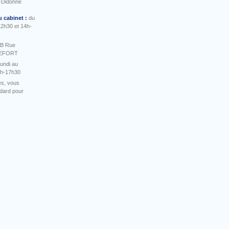
-Didonne
u cabinet :
du
12h30 et 14h-
 B Rue
HEFORT
undi au
4h-17h30
es, vous
ndard pour