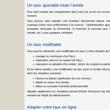
Un taux ajustable toute l’année
Pour tenir compte des changements dans votre vie ou de vos revenus, 
moment.
Vous pouvez ainsi signaler une évolution directement depuis vot
(rubrique Gérer mon prélèvement à la source) : l’administration aju
acomptes mensuels ou trimestriels, et transmet le nouveau taux 
retraite, etc.) sous quelques semaines.
Un taux modifiable
Vous pouvez demander une modification du taux si votre situation de 
mariage ou conclusion d’un Pacs ;
séparation, divorce ou rupture de Pacs ;
naissance ou adoption d’un enfant ; décès du conjoint ou parte
De la même manière, une modification du taux peut se révéler néces
dans les situations suivantes :
hausse ou baisse significative de vos revenus ;
départ ou retour à la retraite ;
début ou cessation d’activité professionnelle.
Signaler rapidement ces évolutions permet d’éviter d’avancer trop d’imp
montant de l’impôt dû ultérieurement.
Adapter votre taux en ligne