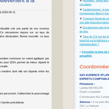
rélèvement à la
⏹
Incendies : levée des 
circulation
⏹
Cautionnement : le te
 à 2026-05-11
l’engagement libère-t-il l
⏹
Transport fluvial de m
une aide financière bien
⏹
Encadrement des loye
ribuable voit une partie de ses revenus
de plus
u. Ce mécanisme repose sur un taux de
nière déclaration. Bonne nouvelle : ce taux
⏹
Taxe de 3 % sur les i
jusqu'où va la tolérance 
l'administration ?
˃
Consulter la liste de 
actualités
osition commune se voient appliquer par
ces pour 2024, permet de mieux répartir le
Coordonnée
couple.
 manière dont elle est répartie entre les
SAS AUDIENCE ATLA
EXPERTS-COMPTABL
Présidente :
Laetitia MICHELON
Expert-comptable
on personnel : il détermine le pourcentage
Commissaire Aux Compt
Adresse :
4 rue jean Mo
e l’année précédente.
ZAC La Raboine