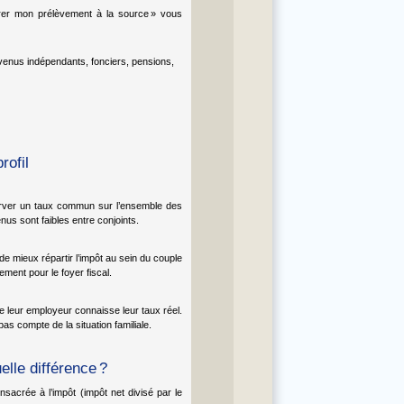
 Gérer mon prélèvement à la source » vous
venus indépendants, fonciers, pensions,
rofil
erver un taux commun sur l’ensemble des
us sont faibles entre conjoints.
e mieux répartir l’impôt au sein du couple
lement pour le foyer fiscal.
 leur employeur connaisse leur taux réel.
as compte de la situation familiale.
elle différence ?
sacrée à l’impôt (impôt net divisé par le