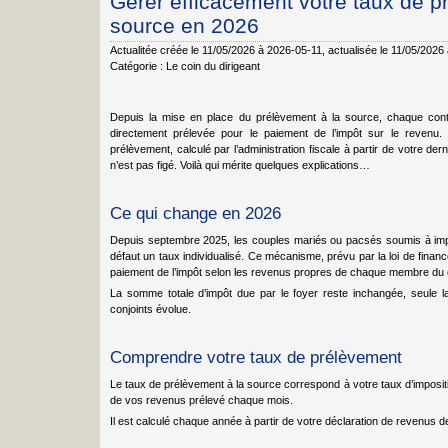
Gérer efficacement votre taux de p
source en 2026
Actualitée créée le 11/05/2026 à 2026-05-11
, actualisée le 11/05/2026
Catégorie :
Le coin du dirigeant
Depuis la mise en place du prélèvement à la source, chaque cont
directement prélevée pour le paiement de l’impôt sur le reven
prélèvement, calculé par l’administration fiscale à partir de votre der
n’est pas figé. Voilà qui mérite quelques explications…
Ce qui change en 2026
Depuis septembre 2025, les couples mariés ou pacsés soumis à imp
défaut un taux individualisé. Ce mécanisme, prévu par la loi de finan
paiement de l’impôt selon les revenus propres de chaque membre du 
La somme totale d’impôt due par le foyer reste inchangée, seule la
conjoints évolue.
Comprendre votre taux de prélèvement
Le taux de prélèvement à la source correspond à votre taux d’impositi
de vos revenus prélevé chaque mois.
Il est calculé chaque année à partir de votre déclaration de revenus d