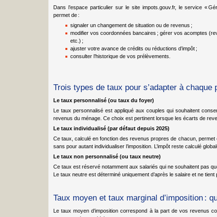
Dans l’espace particulier sur le site impots.gouv.fr, le service «
permet de :
signaler un changement de situation ou de revenus ;
modifier vos coordonnées bancaires ; gérer vos acomptes (re
etc.) ;
ajuster votre avance de crédits ou réductions d’impôt ;
consulter l’historique de vos prélèvements.
Trois types de taux pour s’adapter à chaque p
Le taux personnalisé (ou taux du foyer)
Le taux personnalisé est appliqué aux couples qui souhaitent cons
revenus du ménage. Ce choix est pertinent lorsque les écarts de reven
Le taux individualisé (par défaut depuis 2025)
Ce taux, calculé en fonction des revenus propres de chacun, permet d
sans pour autant individualiser l’imposition. L’impôt reste calculé globa
Le taux non personnalisé (ou taux neutre)
Ce taux est réservé notamment aux salariés qui ne souhaitent pas que
Le taux neutre est déterminé uniquement d’après le salaire et ne tient p
Taux moyen et taux marginal d’imposition : qu
Le taux moyen d’imposition correspond à la part de vos revenus con