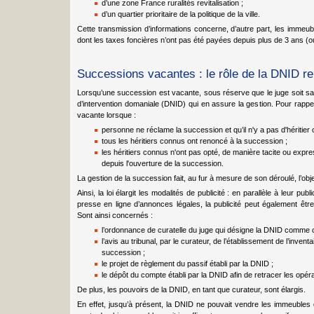
d’une zone France ruralités revitalisation ;
d’un quartier prioritaire de la politique de la ville.
Cette transmission d’informations concerne, d’autre part, les immeub
dont les taxes foncières n’ont pas été payées depuis plus de 3 ans (ou
Successions vacantes : le rôle de la DNID re
Lorsqu’une succession est vacante, sous réserve que le juge soit sais
d’intervention domaniale (DNID) qui en assure la gestion. Pour rap
vacante lorsque :
personne ne réclame la succession et qu’il n'y a pas d'héritier 
tous les héritiers connus ont renoncé à la succession ;
les héritiers connus n'ont pas opté, de manière tacite ou expres
depuis l'ouverture de la succession.
La gestion de la succession fait, au fur à mesure de son déroulé, l’objet
Ainsi, la loi élargit les modalités de publicité : en parallèle à leur pu
presse en ligne d’annonces légales, la publicité peut également être
Sont ainsi concernés :
l’ordonnance de curatelle du juge qui désigne la DNID comme 
l’avis au tribunal, par le curateur, de l’établissement de l’inventai
succession ;
le projet de règlement du passif établi par la DNID ;
le dépôt du compte établi par la DNID afin de retracer les opéra
De plus, les pouvoirs de la DNID, en tant que curateur, sont élargis.
En effet, jusqu’à présent, la DNID ne pouvait vendre les immeubles 