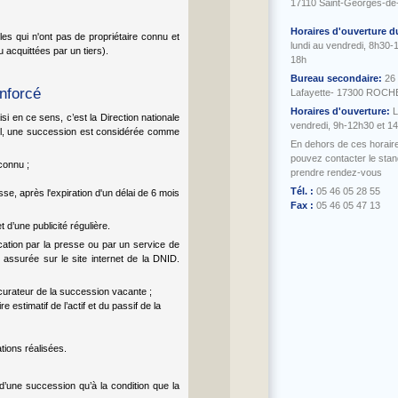
17110 Saint-Georges-de
Horaires d'ouverture d
les qui n'ont pas de propriétaire connu et
lundi au vendredi, 8h30-
 acquittées par un tiers).
18h
Bureau secondaire:
26
nforcé
Lafayette- 17300 ROC
Horaires d'ouverture:
L
i en ce sens, c’est la Direction nationale
vendredi, 9h-12h30 et 1
pel, une succession est considérée comme
En dehors de ces horair
pouvez contacter le sta
connu ;
prendre rendez-vous
Tél. :
05 46 05 28 55
se, après l'expiration d'un délai de 6 mois
Fax :
05 46 05 47 13
 d’une publicité régulière.
blication par la presse ou par un service de
 assurée sur le site internet de la DNID.
curateur de la succession vacante ;
re estimatif de l’actif et du passif de la
tions réalisées.
d’une succession qu’à la condition que la