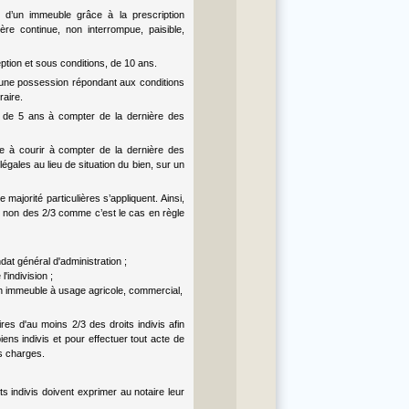
e d’un immeuble grâce à la prescription
re continue, non interrompue, paisible,
ption et sous conditions, de 10 ans.
 une possession répondant aux conditions
raire.
i de 5 ans à compter de la dernière des
nce à courir à compter de la dernière des
légales au lieu de situation du bien, sur un
majorité particulières s’appliquent. Ainsi,
, et non des 2/3 comme c’est le cas en règle
dat général d'administration ;
'indivision ;
un immeuble à usage agricole, commercial,
res d'au moins 2/3 des droits indivis afin
iens indivis et pour effectuer tout acte de
es charges.
ts indivis doivent exprimer au notaire leur