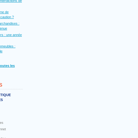
interdictions de
rme de
a caution ?
archandises :
venue
rs : une année
mmeubles :
de
toutes les
s
NTIQUE
ES
es
nnet