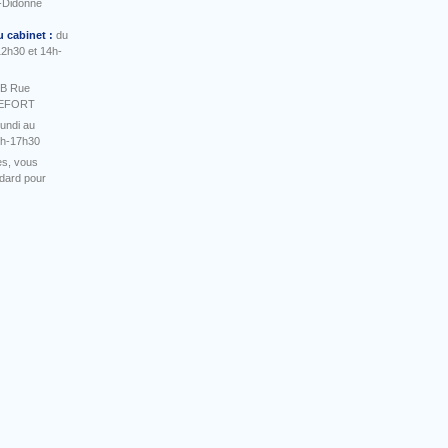
-Didonne
u cabinet :
du
12h30 et 14h-
 B Rue
HEFORT
undi au
4h-17h30
es, vous
ndard pour