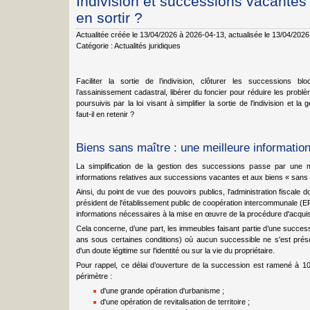
Indivision et successions vacantes 
en sortir ?
Actualitée créée le 13/04/2026 à 2026-04-13
, actualisée le 13/04/202
Catégorie :
Actualités juridiques
Faciliter la sortie de l’indivision, clôturer les successions 
l’assainissement cadastral, libérer du foncier pour réduire les prob
poursuivis par la loi visant à simplifier la sortie de l'indivision e
faut-il en retenir ?
Biens sans maître : une meilleure informatio
La simplification de la gestion des successions passe par une me
informations relatives aux successions vacantes et aux biens « sans 
Ainsi, du point de vue des pouvoirs publics, l'administration fiscale 
président de l'établissement public de coopération intercommunale (EPC
informations nécessaires à la mise en œuvre de la procédure d'acquis
Cela concerne, d’une part, les immeubles faisant partie d’une succes
ans sous certaines conditions) où aucun successible ne s'est prése
d'un doute légitime sur l'identité ou sur la vie du propriétaire.
Pour rappel, ce délai d’ouverture de la succession est ramené à 10
périmètre :
d'une grande opération d'urbanisme ;
d'une opération de revitalisation de territoire ;