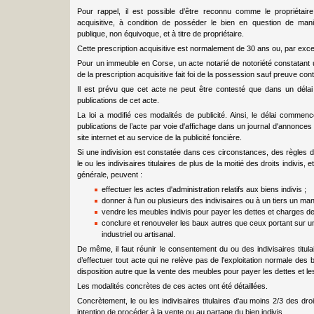
Pour rappel, il est possible d’être reconnu comme le propriétair
acquisitive, à condition de posséder le bien en question de maniè
publique, non équivoque, et à titre de propriétaire.
Cette prescription acquisitive est normalement de 30 ans ou, par exce
Pour un immeuble en Corse, un acte notarié de notoriété constatant
de la prescription acquisitive fait foi de la possession sauf preuve cont
Il est prévu que cet acte ne peut être contesté que dans un déla
publications de cet acte.
La loi a modifié ces modalités de publicité. Ainsi, le délai comme
publications de l’acte par voie d'affichage dans un journal d'annonces 
site internet et au service de la publicité foncière.
Si une indivision est constatée dans ces circonstances, des règles de 
le ou les indivisaires titulaires de plus de la moitié des droits indivis
générale, peuvent :
effectuer les actes d'administration relatifs aux biens indivis ;
donner à l'un ou plusieurs des indivisaires ou à un tiers un man
vendre les meubles indivis pour payer les dettes et charges de l
conclure et renouveler les baux autres que ceux portant sur 
industriel ou artisanal.
De même, il faut réunir le consentement du ou des indivisaires titulai
d’effectuer tout acte qui ne relève pas de l'exploitation normale des b
disposition autre que la vente des meubles pour payer les dettes et l
Les modalités concrètes de ces actes ont été détaillées.
Concrètement, le ou les indivisaires titulaires d'au moins 2/3 des droi
intention de procéder à la vente ou au partage du bien indivis.