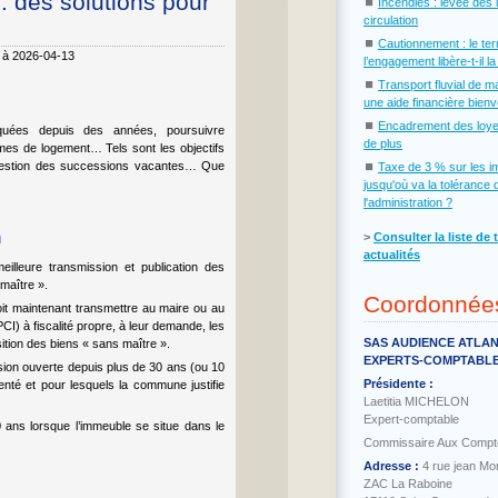
: des solutions pour
⏹
Incendies : levée des 
circulation
⏹
Cautionnement : le te
6 à 2026-04-13
l’engagement libère-t-il l
⏹
Transport fluvial de m
une aide financière bien
⏹
Encadrement des loye
bloquées depuis des années, poursuivre
de plus
lèmes de logement… Tels sont les objectifs
t la gestion des successions vacantes… Que
⏹
Taxe de 3 % sur les i
jusqu'où va la tolérance 
l'administration ?
n
˃
Consulter la liste de 
actualités
illeure transmission et publication des
maître ».
Coordonnée
doit maintenant transmettre au maire ou au
I) à fiscalité propre, à leur demande, les
SAS AUDIENCE ATLA
ition des biens « sans maître ».
EXPERTS-COMPTABL
sion ouverte depuis plus de 30 ans (ou 10
Présidente :
nté et pour lesquels la commune justifie
Laetitia MICHELON
Expert-comptable
 ans lorsque l’immeuble se situe dans le
Commissaire Aux Compt
Adresse :
4 rue jean Mo
ZAC La Raboine