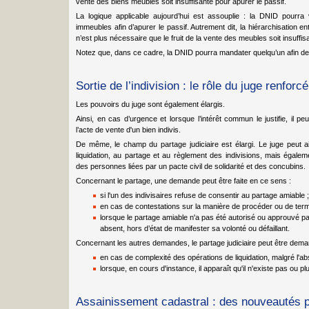
vente des biens meubles soit insuffisante pour apurer le passif.
La logique applicable aujourd’hui est assouplie : la DNID pourr
immeubles afin d’apurer le passif. Autrement dit, la hiérarchisation en
n’est plus nécessaire que le fruit de la vente des meubles soit insuff
Notez que, dans ce cadre, la DNID pourra mandater quelqu’un afin de
Sortie de l’indivision : le rôle du juge renforcé
Les pouvoirs du juge sont également élargis.
Ainsi, en cas d’urgence et lorsque l’intérêt commun le justifie, il pe
l’acte de vente d'un bien indivis.
De même, le champ du partage judiciaire est élargi. Le juge peut 
liquidation, au partage et au règlement des indivisions, mais égale
des personnes liées par un pacte civil de solidarité et des concubins.
Concernant le partage, une demande peut être faite en ce sens :
si l'un des indivisaires refuse de consentir au partage amiable ;
en cas de contestations sur la manière de procéder ou de termi
lorsque le partage amiable n'a pas été autorisé ou approuvé par
absent, hors d’état de manifester sa volonté ou défaillant.
Concernant les autres demandes, le partage judiciaire peut être dema
en cas de complexité des opérations de liquidation, malgré l'abs
lorsque, en cours d'instance, il apparaît qu'il n'existe pas ou plu
Assainissement cadastral : des nouveautés p