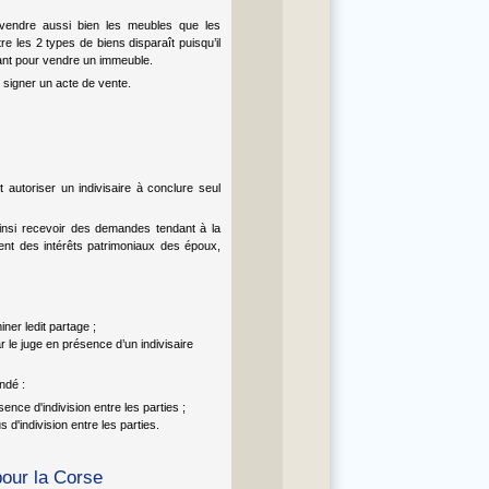
a vendre aussi bien les meubles que les
tre les 2 types de biens disparaît puisqu’il
isant pour vendre un immeuble.
 signer un acte de vente.
ut autoriser un indivisaire à conclure seul
ainsi recevoir des demandes tendant à la
ment des intérêts patrimoniaux des époux,
ner ledit partage ;
 le juge en présence d’un indivisaire
ndé :
ence d'indivision entre les parties ;
s d'indivision entre les parties.
our la Corse