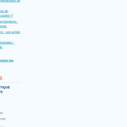
interdictions de
rme de
a caution ?
archandises :
venue
rs : une année
mmeubles :
de
toutes les
s
NTIQUE
ES
es
nnet