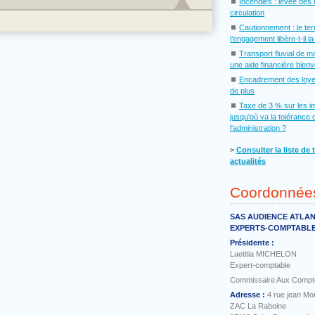
⏹
Incendies : levée des 
circulation
⏹
Cautionnement : le te
l’engagement libère-t-il l
⏹
Transport fluvial de m
une aide financière bien
⏹
Encadrement des loye
de plus
⏹
Taxe de 3 % sur les i
jusqu'où va la tolérance 
l'administration ?
˃
Consulter la liste de 
actualités
Coordonnée
SAS AUDIENCE ATLA
EXPERTS-COMPTABL
Présidente :
Laetitia MICHELON
Expert-comptable
Commissaire Aux Compt
Adresse :
4 rue jean Mo
ZAC La Raboine