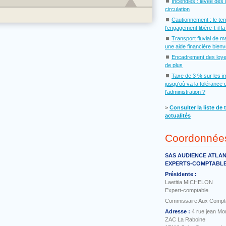
⏹
Incendies : levée des 
circulation
⏹
Cautionnement : le te
l’engagement libère-t-il l
⏹
Transport fluvial de m
une aide financière bien
⏹
Encadrement des loye
de plus
⏹
Taxe de 3 % sur les i
jusqu'où va la tolérance 
l'administration ?
˃
Consulter la liste de 
actualités
Coordonnée
SAS AUDIENCE ATLA
EXPERTS-COMPTABL
Présidente :
Laetitia MICHELON
Expert-comptable
Commissaire Aux Compt
Adresse :
4 rue jean Mo
ZAC La Raboine