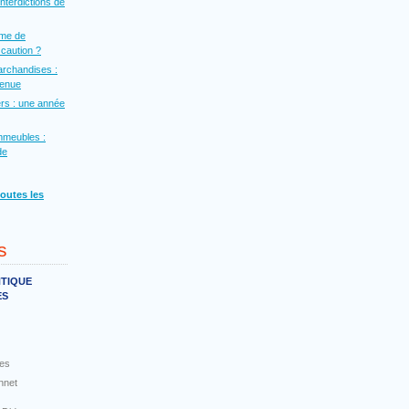
interdictions de
rme de
a caution ?
archandises :
venue
rs : une année
mmeubles :
de
toutes les
s
NTIQUE
ES
es
nnet