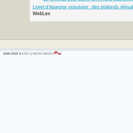
Livret d’épargne populaire : des plafonds réév
WebLex
2009-2026 ©
AAEC
|
MICRO-MEDIA