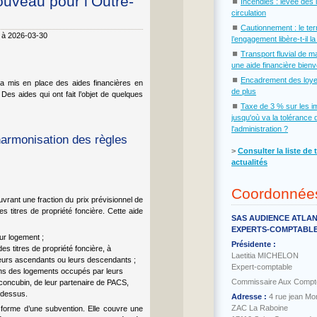
nouveau pour l’Outre-
⏹
Incendies : levée des 
circulation
⏹
Cautionnement : le te
6 à 2026-03-30
l’engagement libère-t-il l
⏹
Transport fluvial de m
une aide financière bien
⏹
Encadrement des loye
at a mis en place des aides financières en
de plus
es aides qui ont fait l’objet de quelques
⏹
Taxe de 3 % sur les i
jusqu'où va la tolérance 
l'administration ?
 harmonisation des règles
˃
Consulter la liste de 
actualités
Coordonnée
uvrant une fraction du prix prévisionnel de
des titres de propriété foncière. Cette aide
SAS AUDIENCE ATLA
EXPERTS-COMPTABL
eur logement ;
Présidente :
s titres de propriété foncière, à
Laetitia MICHELON
leurs ascendants ou leurs descendants ;
Expert-comptable
ans des logements occupés par leurs
Commissaire Aux Compt
concubin, de leur partenaire de PACS,
-dessus.
Adresse :
4 rue jean Mo
ZAC La Raboine
a forme d’une subvention. Elle couvre une