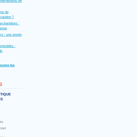
interdictions de
rme de
a caution ?
archandises :
venue
rs : une année
mmeubles :
de
toutes les
s
NTIQUE
ES
es
nnet