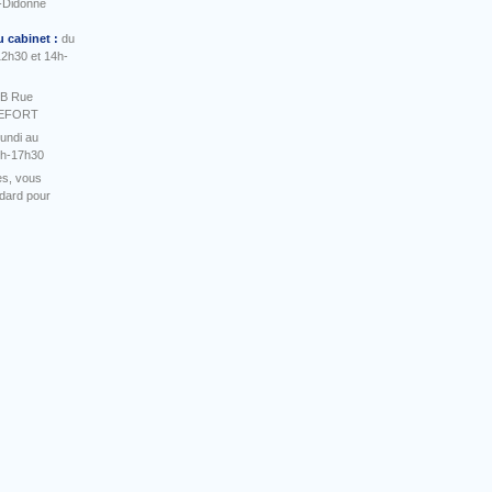
-Didonne
u cabinet :
du
12h30 et 14h-
 B Rue
HEFORT
undi au
4h-17h30
es, vous
ndard pour