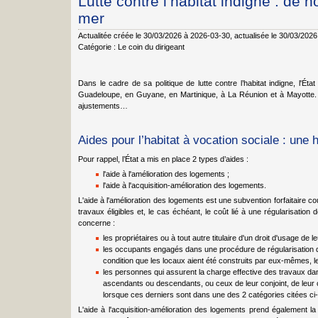
Lutte contre l’habitat indigne : de 
mer
Actualitée créée le 30/03/2026 à 2026-03-30
, actualisée le 30/03/202
Catégorie :
Le coin du dirigeant
Dans le cadre de sa politique de lutte contre l’habitat indigne, l'Ét
Guadeloupe, en Guyane, en Martinique, à La Réunion et à Mayotte. D
ajustements…
Aides pour l’habitat à vocation sociale : une
Pour rappel, l’État a mis en place 2 types d’aides :
l'aide à l'amélioration des logements ;
l'aide à l'acquisition-amélioration des logements.
L'aide à l'amélioration des logements est une subvention forfaitaire co
travaux éligibles et, le cas échéant, le coût lié à une régularisation 
concerne :
les propriétaires ou à tout autre titulaire d'un droit d'usage de l
les occupants engagés dans une procédure de régularisation de
condition que les locaux aient été construits par eux-mêmes, 
les personnes qui assurent la charge effective des travaux d
ascendants ou descendants, ou ceux de leur conjoint, de leur 
lorsque ces derniers sont dans une des 2 catégories citées ci
L'aide à l'acquisition-amélioration des logements prend également l