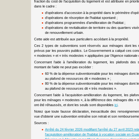
fraction du coût de l'acquisition du logement et est attribuée en prio
dans le cadre :
d'opérations d'accession à la propriété dans le périmètre d'opér
d'opérations de résorption de l'habitat spontané ;
d'opérations programmées d'amélioration de l'habitat ;
d'opérations de revitalisation de territoire ou des quartiers v
de renouvellement urbain.
Cette aide est attribuée aux particuliers accédant à la propriété.
Ces 2 types de subventions sont réservés aux ménages dont les r
prévus par les pouvoirs publics. Le Gouvernement a calqué ces cond
« modestes » et « très modestes » appliquées par l’Agence nationale d
Concernant l’aide à l’amélioration du logement, les plafonds des s
montant de l’aide ne peut pas excéder :
60 % de la dépense subventionnable pour les ménages dont le
au plafond de ressources dit « modestes » ;
80 % de la dépense subventionnable pour les ménages dont le
au plafond de ressources dit « très modestes ».
Concernant l’aide à l'acquisition-amélioration du logement, les plaf
pour les ménages « modestes », à la différence des ménages dits « t
ont été réhaussés, et dont les seuils sont disponibles
ici
.
Notez que toute fausse déclaration, inexactitude des renseigneme
vue d'obtenir une subvention entraîne son retrait et son remboursement
Sources :
Arrêté du 24 février 2026 modifiant l'arrêté du 27 avril 2023 relat
l'acquisition-amélioration de l'habitat à vocation sociale en G