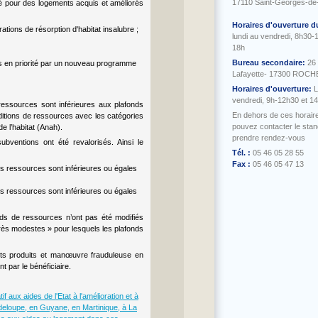
17110 Saint-Georges-de
rité pour des logements acquis et améliorés
Horaires d'ouverture d
ations de résorption d'habitat insalubre ;
lundi au vendredi, 8h30-
18h
Bureau secondaire:
26
isés en priorité par un nouveau programme
Lafayette- 17300 ROC
Horaires d'ouverture:
L
vendredi, 9h-12h30 et 1
essources sont inférieures aux plafonds
En dehors de ces horair
itions de ressources avec les catégories
pouvez contacter le sta
e l’habitat (Anah).
prendre rendez-vous
ubventions ont été revalorisés. Ainsi le
Tél. :
05 46 05 28 55
Fax :
05 46 05 47 13
s ressources sont inférieures ou égales
s ressources sont inférieures ou égales
onds de ressources n’ont pas été modifiés
rès modestes » pour lesquels les plafonds
nts produits et manœuvre frauduleuse en
 par le bénéficiaire.
if aux aides de l'Etat à l'amélioration et à
uadeloupe, en Guyane, en Martinique, à La