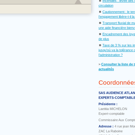
⏹
Incendies : levée des 
circulation
⏹
Cautionnement : le te
l’engagement libère-t-il l
⏹
Transport fluvial de m
une aide financière bien
⏹
Encadrement des loye
de plus
⏹
Taxe de 3 % sur les i
jusqu'où va la tolérance 
l'administration ?
˃
Consulter la liste de 
actualités
Coordonnée
SAS AUDIENCE ATLA
EXPERTS-COMPTABL
Présidente :
Laetitia MICHELON
Expert-comptable
Commissaire Aux Compt
Adresse :
4 rue jean Mo
ZAC La Raboine