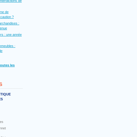
interdictions de
rme de
a caution ?
archandises :
venue
rs : une année
mmeubles :
de
toutes les
s
NTIQUE
ES
es
nnet