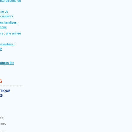
interdictions de
rme de
a caution ?
archandises :
venue
rs : une année
mmeubles :
de
toutes les
s
NTIQUE
ES
es
nnet