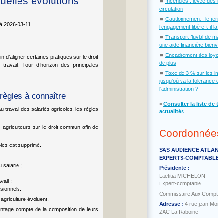
quelles évolutions
⏹
Incendies : levée des 
circulation
⏹
Cautionnement : le te
 à 2026-03-11
l’engagement libère-t-il l
⏹
Transport fluvial de m
une aide financière bien
⏹
Encadrement des loye
n d’aligner certaines pratiques sur le droit
de plus
travail. Tour d’horizon des principales
⏹
Taxe de 3 % sur les i
jusqu'où va la tolérance 
l'administration ?
 règles à connaître
˃
Consulter la liste de 
u travail des salariés agricoles, les règles
actualités
es agriculteurs sur le droit commun afin de
Coordonnée
coles est supprimé.
SAS AUDIENCE ATLA
EXPERTS-COMPTABL
 salarié ;
Présidente :
Laetitia MICHELON
vail ;
Expert-comptable
ssionnels.
Commissaire Aux Compt
 agriculture évoluent.
Adresse :
4 rue jean Mo
ntage compte de la composition de leurs
ZAC La Raboine