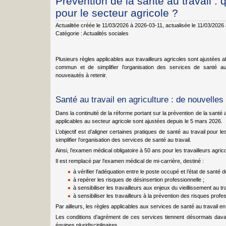
Prévention de la santé au travail : 
pour le secteur agricole ?
Actualitée créée le 11/03/2026 à 2026-03-11
, actualisée le 11/03/2026
Catégorie :
Actualités sociales
Plusieurs règles applicables aux travailleurs agricoles sont ajustées afi
commun et de simplifier l’organisation des services de santé au 
nouveautés à retenir.
Santé au travail en agriculture : de nouvelles
Dans la continuité de la réforme portant sur la prévention de la santé a
applicables au secteur agricole sont ajustées depuis le 5 mars 2026.
L’objectif est d’aligner certaines pratiques de santé au travail pour l
simplifier l’organisation des services de santé au travail.
Ainsi, l’examen médical obligatoire à 50 ans pour les travailleurs agri
Il est remplacé par l’examen médical de mi-carrière, destiné :
à vérifier l’adéquation entre le poste occupé et l’état de santé du
à repérer les risques de désinsertion professionnelle ;
à sensibiliser les travailleurs aux enjeux du vieillissement au tra
à sensibiliser les travailleurs à la prévention des risques profe
Par ailleurs, les règles applicables aux services de santé au travail en
Les conditions d’agrément de ces services tiennent désormais dava
équipes pluridisciplinaires.