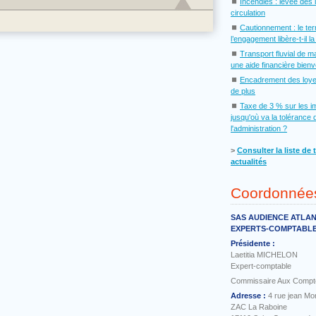
⏹
Incendies : levée des 
circulation
⏹
Cautionnement : le te
l’engagement libère-t-il l
⏹
Transport fluvial de m
une aide financière bien
⏹
Encadrement des loye
de plus
⏹
Taxe de 3 % sur les i
jusqu'où va la tolérance 
l'administration ?
˃
Consulter la liste de 
actualités
Coordonnée
SAS AUDIENCE ATLA
EXPERTS-COMPTABL
Présidente :
Laetitia MICHELON
Expert-comptable
Commissaire Aux Compt
Adresse :
4 rue jean Mo
ZAC La Raboine