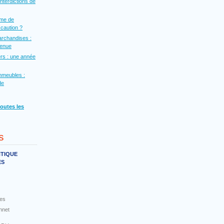
interdictions de
rme de
a caution ?
archandises :
venue
rs : une année
mmeubles :
de
toutes les
s
NTIQUE
ES
es
nnet