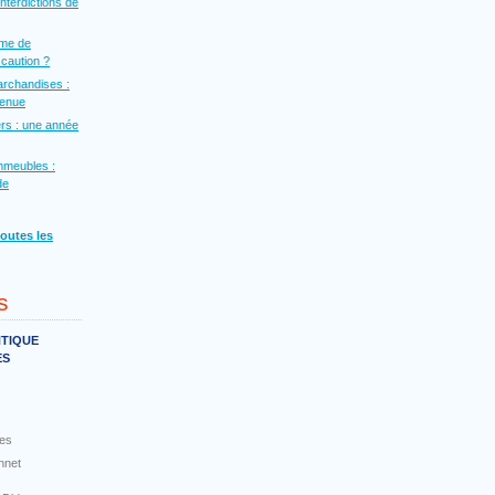
interdictions de
rme de
a caution ?
archandises :
venue
rs : une année
mmeubles :
de
toutes les
s
NTIQUE
ES
es
nnet