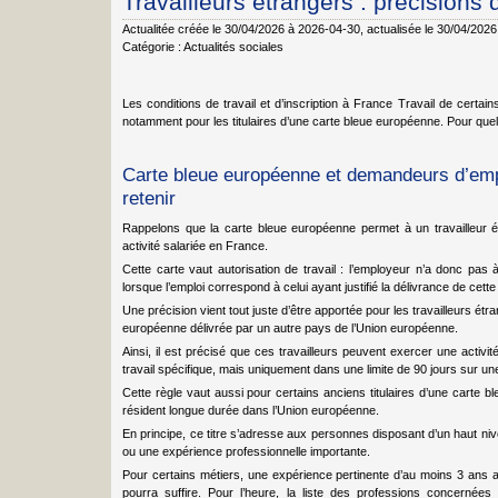
Travailleurs étrangers : précisions 
Actualitée créée le 30/04/2026 à 2026-04-30
, actualisée le 30/04/202
Catégorie :
Actualités sociales
Les conditions de travail et d’inscription à France Travail de certain
notamment pour les titulaires d’une carte bleue européenne. Pour qu
Carte bleue européenne et demandeurs d’emplo
retenir
Rappelons que la carte bleue européenne permet à un travailleur é
activité salariée en France.
Cette carte vaut autorisation de travail : l’employeur n’a donc pas
lorsque l’emploi correspond à celui ayant justifié la délivrance de cette
Une précision vient tout juste d’être apportée pour les travailleurs ét
européenne délivrée par un autre pays de l’Union européenne.
Ainsi, il est précisé que ces travailleurs peuvent exercer une activi
travail spécifique, mais uniquement dans une limite de 90 jours sur un
Cette règle vaut aussi pour certains anciens titulaires d’une carte b
résident longue durée dans l’Union européenne.
En principe, ce titre s’adresse aux personnes disposant d’un haut nivea
ou une expérience professionnelle importante.
Pour certains métiers, une expérience pertinente d’au moins 3 ans
pourra suffire. Pour l’heure, la liste des professions concernée