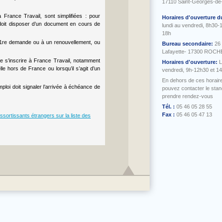
17110 Saint-Georges-de
à France Travail, sont simplifiées : pour
Horaires d'ouverture d
doit disposer d’un document en cours de
lundi au vendredi, 8h30-
18h
une 1re demande ou à un renouvellement, ou
Bureau secondaire:
26
Lafayette- 17300 ROC
e s’inscrire à France Travail, notamment
Horaires d'ouverture:
L
e hors de France ou lorsqu’il s’agit d’un
vendredi, 9h-12h30 et 1
En dehors de ces horair
ploi doit signaler l’arrivée à échéance de
pouvez contacter le sta
prendre rendez-vous
Tél. :
05 46 05 28 55
Fax :
05 46 05 47 13
essortissants étrangers sur la liste des
aw