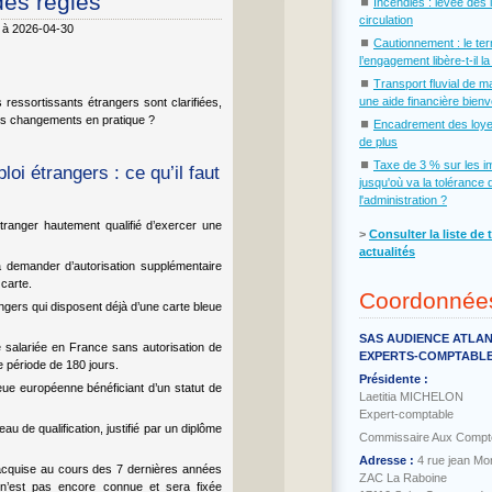
des règles
⏹
Incendies : levée des 
circulation
6 à 2026-04-30
⏹
Cautionnement : le te
l’engagement libère-t-il l
⏹
Transport fluvial de m
une aide financière bien
s ressortissants étrangers sont clarifiées,
els changements en pratique ?
⏹
Encadrement des loye
de plus
⏹
Taxe de 3 % sur les i
i étrangers : ce qu’il faut
jusqu'où va la tolérance 
l'administration ?
tranger hautement qualifié d’exercer une
˃
Consulter la liste de 
actualités
 à demander d’autorisation supplémentaire
 carte.
Coordonnée
rangers qui disposent déjà d’une carte bleue
SAS AUDIENCE ATLA
té salariée en France sans autorisation de
EXPERTS-COMPTABL
e période de 180 jours.
Présidente :
leue européenne bénéficiant d’un statut de
Laetitia MICHELON
Expert-comptable
u de qualification, justifié par un diplôme
Commissaire Aux Compt
Adresse :
4 rue jean Mo
 acquise au cours des 7 dernières années
ZAC La Raboine
s n’est pas encore connue et sera fixée