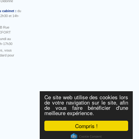
-Didonne
u cabinet :
du
12h30 et 14h-
 B Rue
HEFORT
undi au
4h-17h30
es, vous
ndard pour
Ce site web utilise des cookies lors
de votre navigation sur le site, afin
de vous faire bénéficier d'une
meilleure expérience.
Compris !