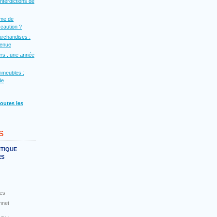
interdictions de
rme de
a caution ?
archandises :
venue
rs : une année
mmeubles :
de
toutes les
s
NTIQUE
ES
es
nnet