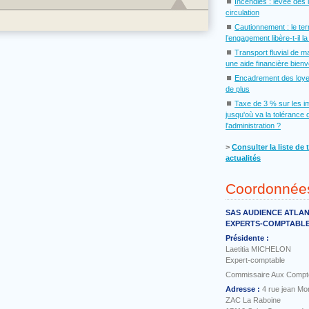
⏹
Incendies : levée des 
circulation
⏹
Cautionnement : le te
l’engagement libère-t-il l
⏹
Transport fluvial de m
une aide financière bien
⏹
Encadrement des loye
de plus
⏹
Taxe de 3 % sur les i
jusqu'où va la tolérance 
l'administration ?
˃
Consulter la liste de 
actualités
Coordonnée
SAS AUDIENCE ATLA
EXPERTS-COMPTABL
Présidente :
Laetitia MICHELON
Expert-comptable
Commissaire Aux Compt
Adresse :
4 rue jean Mo
ZAC La Raboine