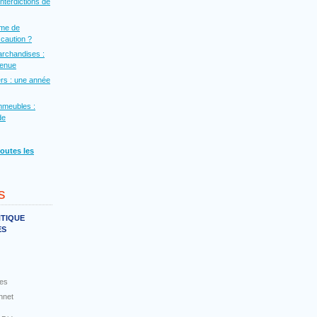
interdictions de
rme de
a caution ?
archandises :
venue
rs : une année
mmeubles :
de
toutes les
s
NTIQUE
ES
es
nnet