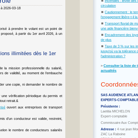
rôle
⏹
Incendies : levée des 
circulation
6 à 2026-03-18
⏹
Cautionnement : le te
l’engagement libère-t-il l
⏹
Transport fluvial de m
une aide financière bien
orisé à prendre le volant est un point de
e proposé, à partir du 1er avril 2026, à un
⏹
Encadrement des loye
de plus
⏹
Taxe de 3 % sur les i
jusqu'où va la tolérance 
ons illimitées dès le 1er
l'administration ?
˃
Consulter la liste de 
e la mission professionnelle du salarié,
actualités
ours de validité, au moment de l’embauche
Coordonnée
garder une copie, ni demander le nombre de
SAS AUDIENCE ATLA
r une vérification périodique du permis et
EXPERTS-COMPTABL
tout retrait.&
Présidente :
risé
ouvert aux entreprises de transport
Laetitia MICHELON
Expert-comptable
is d’un conducteur est valide, restreint,
Commissaire Aux Compt
Adresse :
4 rue jean Mo
é selon le nombre de conducteurs salariés
ZAC La Raboine