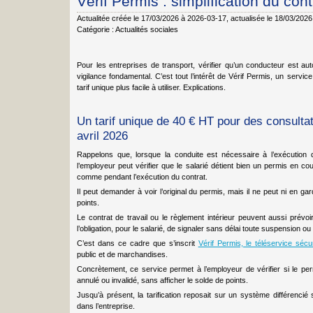
Vérif Permis : simplification du cont
Actualitée créée le 17/03/2026 à 2026-03-17
, actualisée le 18/03/202
Catégorie :
Actualités sociales
Pour les entreprises de transport, vérifier qu’un conducteur est aut
vigilance fondamental. C’est tout l’intérêt de Vérif Permis, un servic
tarif unique plus facile à utiliser. Explications.
Un tarif unique de 40 € HT pour des consultati
avril 2026
Rappelons que, lorsque la conduite est nécessaire à l’exécution d
l’employeur peut vérifier que le salarié détient bien un permis en c
comme pendant l’exécution du contrat.
Il peut demander à voir l’original du permis, mais il ne peut ni en 
points.
Le contrat de travail ou le règlement intérieur peuvent aussi prévoi
l’obligation, pour le salarié, de signaler sans délai toute suspension ou 
C’est dans ce cadre que s’inscrit
Vérif Permis, le téléservice sécu
public et de marchandises.
Concrètement, ce service permet à l’employeur de vérifier si le perm
annulé ou invalidé, sans afficher le solde de points.
Jusqu’à présent, la tarification reposait sur un système différenci
dans l’entreprise.