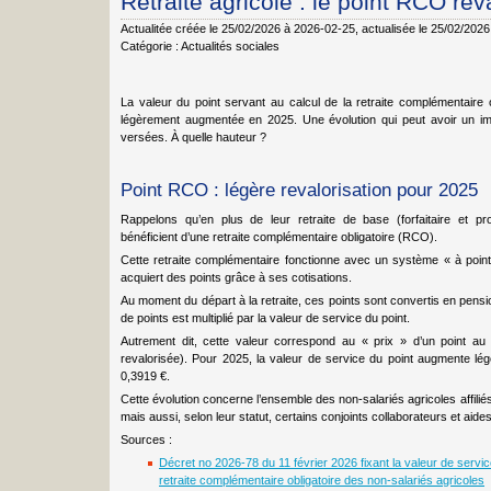
Retraite agricole : le point RCO re
Actualitée créée le 25/02/2026 à 2026-02-25
, actualisée le 25/02/202
Catégorie :
Actualités sociales
La valeur du point servant au calcul de la retraite complémentaire o
légèrement augmentée en 2025. Une évolution qui peut avoir un im
versées. À quelle hauteur ?
Point RCO : légère revalorisation pour 2025
Rappelons qu’en plus de leur retraite de base (forfaitaire et prop
bénéficient d’une retraite complémentaire obligatoire (RCO).
Cette retraite complémentaire fonctionne avec un système « à points 
acquiert des points grâce à ses cotisations.
Au moment du départ à la retraite, ces points sont convertis en pensio
de points est multiplié par la valeur de service du point.
Autrement dit, cette valeur correspond au « prix » d’un point a
revalorisée). Pour 2025, la valeur de service du point augmente lé
0,3919 €.
Cette évolution concerne l’ensemble des non-salariés agricoles affilié
mais aussi, selon leur statut, certains conjoints collaborateurs et aides
Sources :
Décret no 2026-78 du 11 février 2026 fixant la valeur de servic
retraite complémentaire obligatoire des non-salariés agricoles