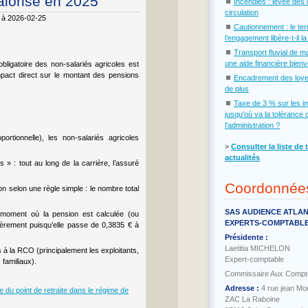
valorisé en 2025
⏹
Incendies : levée des 
circulation
6 à 2026-02-25
⏹
Cautionnement : le te
l’engagement libère-t-il l
⏹
Transport fluvial de m
une aide financière bien
bligatoire des non-salariés agricoles est
pact direct sur le montant des pensions
⏹
Encadrement des loye
de plus
⏹
Taxe de 3 % sur les i
jusqu'où va la tolérance 
l'administration ?
ortionnelle), les non-salariés agricoles
˃
Consulter la liste de 
actualités
» : tout au long de la carrière, l’assuré
Coordonnée
n selon une règle simple : le nombre total
SAS AUDIENCE ATLA
u moment où la pension est calculée (ou
EXPERTS-COMPTABL
gèrement puisqu’elle passe de 0,3835 € à
Présidente :
Laetitia MICHELON
s à la RCO (principalement les exploitants,
Expert-comptable
 familiaux).
Commissaire Aux Compt
Adresse :
4 rue jean Mo
e du point de retraite dans le régime de
ZAC La Raboine