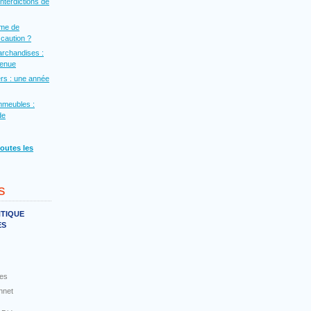
interdictions de
rme de
a caution ?
archandises :
venue
rs : une année
mmeubles :
de
toutes les
s
NTIQUE
ES
es
nnet